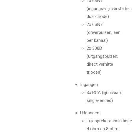
1x 6SN7
(ingangs-/lijnversterker,
dual-triode)
2x 6SN7
(driverbuizen, één
per kanaal)
2x 300B
(uitgangsbuizen,
direct verhitte
triodes)
Ingangen:
3x RCA (lijnniveau,
single-ended)
Uitgangen:
Luidsprekeraansluitinge
4 ohm en 8 ohm