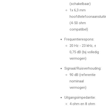
(schakelbaar)
1x 6,3 mm
hoofdtelefoonaansluiti
(4-50 ohm
compatibel)
Frequentierespons:
20 Hz - 23 kHz, ±
0,75 dB (bij volledig
vermogen)
Signaal/Ruisverhouding:
90 dB (referentie
nominaal
vermogen)
Uitgangsimpedantie:
4 ohm en 8 ohm