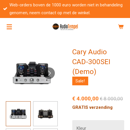
Web-orders boven de 1000 euro worden niet in behandeling
Ga
genomen, neem contact op met de winkel.
direct
naar
de
hoofdinhoud
Cary Audio
CAD-300SEI
(Demo)
Sale!
€ 4.000,00
€ 8.000,00
GRATIS verzending
Kleur