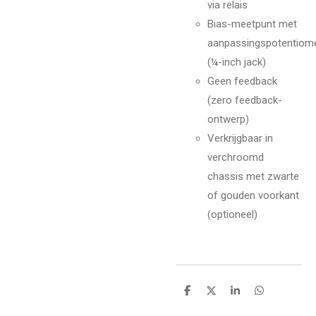
via relais
Bias-meetpunt met
aanpassingspotentiom
(¼-inch jack)
Geen feedback
(zero feedback-
ontwerp)
Verkrijgbaar in
verchroomd
chassis met zwarte
of gouden voorkant
(optioneel)
D
D
S
D
e
e
h
e
l
e
a
l