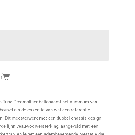
n
 Tube Preamplifier belichaamt het summum van
houwd als de essentie van wat een referentie-
jn. Dit meesterwerk met een dubbel chassis-design
rde lijnniveau-voorversterking, aangevuld met een
rkertrap, en levert een adembenemende prestatie die