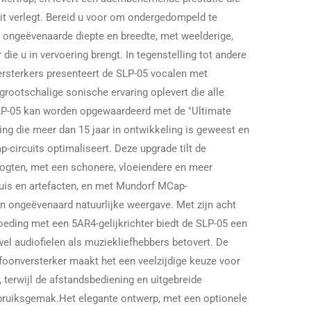
it verlegt. Bereid u voor om ondergedompeld te
 ongeëvenaarde diepte en breedte, met weelderige,
die u in vervoering brengt. In tegenstelling tot andere
rsterkers presenteert de SLP-05 vocalen met
rootschalige sonische ervaring oplevert die alle
P-05 kan worden opgewaardeerd met de "Ultimate
ing die meer dan 15 jaar in ontwikkeling is geweest en
ap-circuits optimaliseert. Deze upgrade tilt de
ogten, met een schonere, vloeiendere en meer
 ruis en artefacten, en met Mundorf MCap-
 ongeëvenaard natuurlijke weergave. Met zijn acht
eding met een 5AR4-gelijkrichter biedt de SLP-05 een
wel audiofielen als muziekliefhebbers betovert. De
foonversterker maakt het een veelzijdige keuze voor
, terwijl de afstandsbediening en uitgebreide
ebruiksgemak.
Het elegante ontwerp, met een optionele