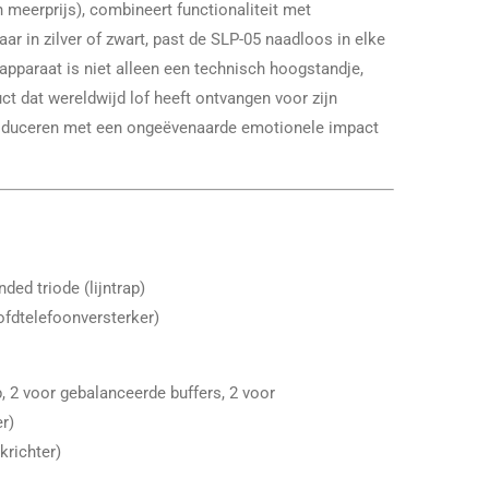
meerprijs), combineert functionaliteit met
aar in zilver of zwart, past de SLP-05 naadloos in elke
 apparaat is niet alleen een technisch hoogstandje,
t dat wereldwijd lof heeft ontvangen voor zijn
oduceren met een ongeëvenaarde emotionele impact
ded triode (lijntrap)
ofdtelefoonversterker)
p, 2 voor gebalanceerde buffers, 2 voor
r)
krichter)