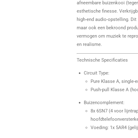
afneembare buizenkooi (tegen 
esthetische finesse. Verkrijgb
high-end audio-opstelling. Dit
maar ook een bekroond produc
vermogen om muziek te repr
en realisme.
Technische Specificaties
Circuit Type:
Pure Klasse A, single-en
Push-pull Klasse A (ho
Buizencomplement:
8x 6SN7 (4 voor lijntra
hoofdtelefoonversterke
Voeding: 1x 5AR4 (gelij