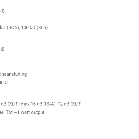
d)
kΩ (RCA), 100 kΩ (XLR)
d)
onaansluiting
00 Ω
8 dB (XLR); max 16 dB (RCA), 12 dB (XLR)
r: Tot ~1 watt output