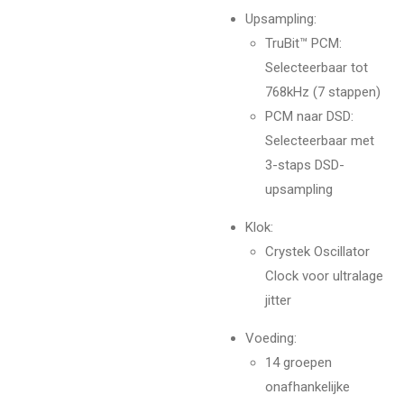
Upsampling:
TruBit™ PCM:
Selecteerbaar tot
768kHz (7 stappen)
PCM naar DSD:
Selecteerbaar met
3-staps DSD-
upsampling
Klok:
Crystek Oscillator
Clock voor ultralage
jitter
Voeding:
14 groepen
onafhankelijke