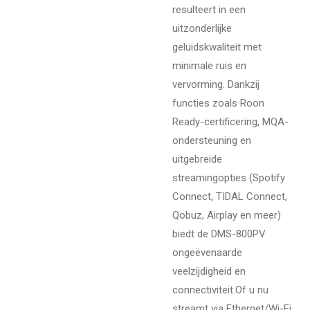
resulteert in een
uitzonderlijke
geluidskwaliteit met
minimale ruis en
vervorming. Dankzij
functies zoals Roon
Ready-certificering, MQA-
ondersteuning en
uitgebreide
streamingopties (Spotify
Connect, TIDAL Connect,
Qobuz, Airplay en meer)
biedt de DMS-800PV
ongeëvenaarde
veelzijdigheid en
connectiviteit.
Of u nu
streamt via Ethernet/Wi-Fi,