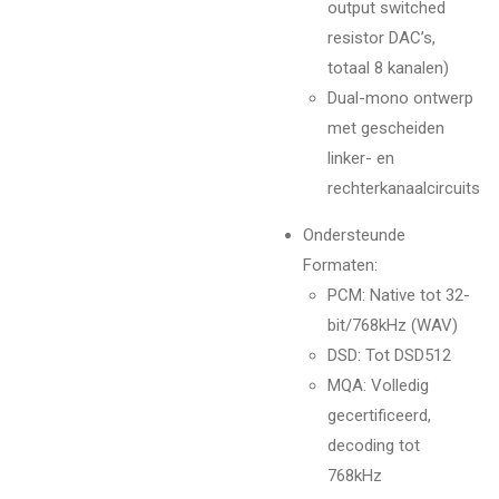
output switched
resistor DAC’s,
totaal 8 kanalen)
Dual-mono ontwerp
met gescheiden
linker- en
rechterkanaalcircuits
Ondersteunde
Formaten:
PCM: Native tot 32-
bit/768kHz (WAV)
DSD: Tot DSD512
MQA: Volledig
gecertificeerd,
decoding tot
768kHz