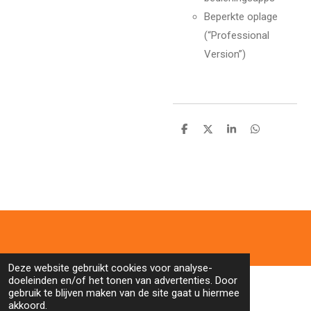
Beperkte oplage
(“Professional
Version”)
D
D
S
D
e
e
h
e
l
e
a
l
e
l
r
e
n
e
n
Deze website gebruikt cookies voor analyse-
doeleinden en/of het tonen van advertenties. Door
gebruik te blijven maken van de site gaat u hiermee
akkoord.