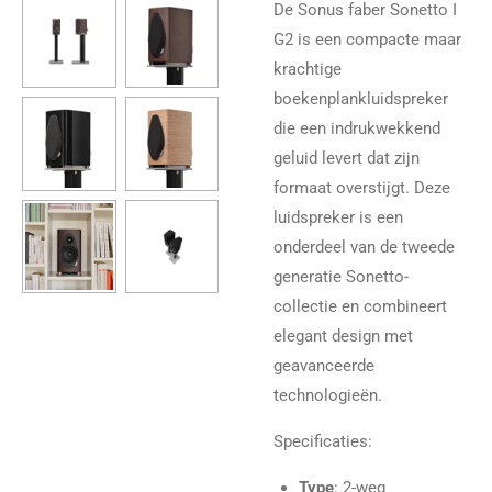
De Sonus faber Sonetto I
G2 is een compacte maar
krachtige
boekenplankluidspreker
die een indrukwekkend
geluid levert dat zijn
formaat overstijgt. Deze
luidspreker is een
onderdeel van de tweede
generatie Sonetto-
collectie en combineert
elegant design met
geavanceerde
technologieën.
Specificaties:
Type
: 2-weg