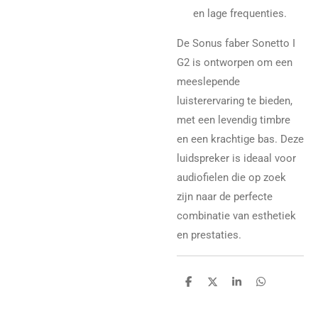
en lage frequenties.
De Sonus faber Sonetto I
G2 is ontworpen om een
meeslepende
luisterervaring te bieden,
met een levendig timbre
en een krachtige bas. Deze
luidspreker is ideaal voor
audiofielen die op zoek
zijn naar de perfecte
combinatie van esthetiek
en prestaties.
D
D
S
D
e
e
h
e
l
e
a
l
e
l
r
e