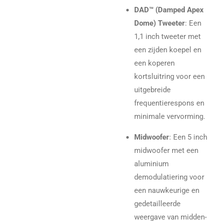
DAD™ (Damped Apex
Dome) Tweeter
: Een
1,1 inch tweeter met
een zijden koepel en
een koperen
kortsluitring voor een
uitgebreide
frequentierespons en
minimale vervorming.
Midwoofer
: Een 5 inch
midwoofer met een
aluminium
demodulatiering voor
een nauwkeurige en
gedetailleerde
weergave van midden-