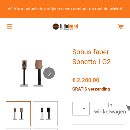
Ga
Voor actuele levertijden neem contact op met de winkel.
direct
naar
de
hoofdinhoud
Sonus faber
Sonetto I G2
€ 2.200,00
GRATIS verzending
In
winkelwagen