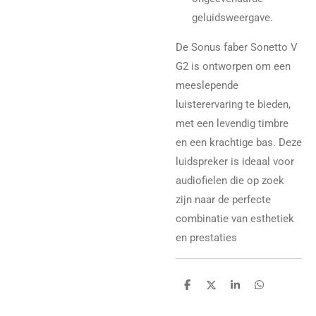
geluidsweergave.
De Sonus faber Sonetto V
G2 is ontworpen om een
meeslepende
luisterervaring te bieden,
met een levendig timbre
en een krachtige bas. Deze
luidspreker is ideaal voor
audiofielen die op zoek
zijn naar de perfecte
combinatie van esthetiek
en prestaties
D
D
S
D
e
e
h
e
l
e
a
l