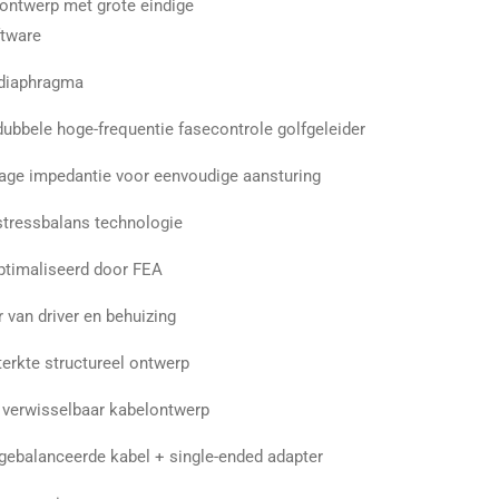
ntwerp met grote eindige
ftware
diaphragma
ubbele hoge-frequentie fasecontrole golfgeleider
lage impedantie voor eenvoudige aansturing
stressbalans technologie
timaliseerd door FEA
 van driver en behuizing
erkte structureel ontwerp
 verwisselbaar kabelontwerp
 gebalanceerde kabel + single-ended adapter