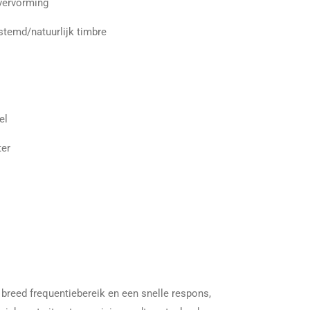
 vervorming
temd/natuurlijk timbre
el
er
breed frequentiebereik en een snelle respons,