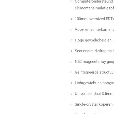
Computerondersteund o
elementensimulatieso
100mm oversized FDT-
Voor- en achterkamer d
Hoge gevoeligheid en 
Secundaire diafragma 
N52 magneetarray geop
Geïntegreerde structuur
Lichtgewicht en hoogst
Universeel dual 3.5mm
Single-crystal koperen