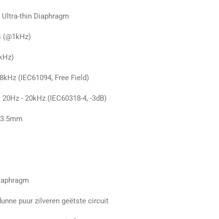
ltra-thin Diaphragm
 (@1kHz)
kHz)
8kHz (IEC61094, Free Field)
:
20Hz - 20kHz (IEC60318-4, -3dB)
3.5mm
Diaphragm
unne puur zilveren geëtste circuit