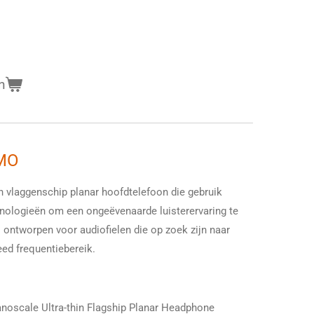
n
MO
laggenschip planar hoofdtelefoon die gebruik
ologieën om een ongeëvenaarde luisterervaring te
 ontworpen voor audiofielen die op zoek zijn naar
eed frequentiebereik.
cale Ultra-thin Flagship Planar Headphone