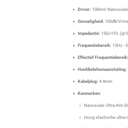
Driver:
100mm Nanoscale U
Gevoeligheid:
100dB/Vrms
Impedantie:
15Ω±15% (@1
Frequentiebereik:
13Hz - 5
Effectief Frequentiebereik
Hoofdtelefoonaansluiting:
Kabelplug:
4.4mm
Kenmerken:
Nanoscale Ultra-thin 
Hoog elastische ultra-d