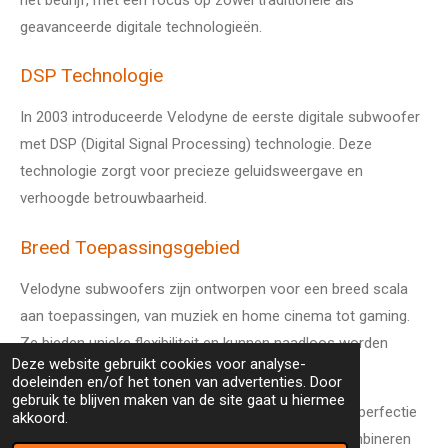
geavanceerde digitale technologieën.
DSP Technologie
In 2003 introduceerde Velodyne de eerste digitale subwoofer
met DSP (Digital Signal Processing) technologie. Deze
technologie zorgt voor precieze geluidsweergave en
verhoogde betrouwbaarheid.
Breed Toepassingsgebied
Velodyne subwoofers zijn ontworpen voor een breed scala
aan toepassingen, van muziek en home cinema tot gaming.
Ze bieden unieke flexibiliteit en kunnen naadloos worden
Deze website gebruikt cookies voor analyse-
geïntegreerd in verschillende systemen.
doeleinden en/of het tonen van advertenties. Door
gebruik te blijven maken van de site gaat u hiermee
Velodyne Acoustics blijft innoveren en streeft naar perfectie
akkoord.
in lage frequentie reproductie. Hun subwoofers combineren