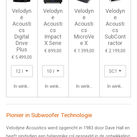
Velodyn
Velodyn
Velodyn
Velodyn
e
e
e
e
Acousti
Acousti
Acousti
Acousti
cs
cs
cs
cs
Digital
Impact
MicroVe
SubCont
Drive
X Serie
e X
ractor
Plus
€ 899,00
€ 1.399,00
€ 2.199,00
€ 5.499,00
In winkelwagen
In winkelwagen
In winkelwagen
In winkelwage
Pionier in Subwoofer Technologie
Velodyne Acoustics werd opgericht in 1983 door Dave Hall en
heeft sindsdien een belangrijke rol gespeeld in de ontwikkeling